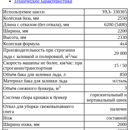
Технические характеристики
Используемое шасси
УАЗ- 330365
Колёсная база, мм
2550
Длина с отвалом (без отвала), мм
6200 (5400)
Ширина, мм
2200
Высота, мм
2330
Колесная формула
4х4
Производительность при строгании
29 000
2
льда с заливкой и полировкой, м
/час
Скорость машины не более, км/час: при
15 / 50
строгании/транспортная
Объём бака для заливки льда, л
850
Материал бака для заливки льда
н/сталь
3
3
Объём снежного бункера, м
горизонтальный и
Система сбора крошки в бункер
вертикальный шнек
Отвал для уборки свежевыпавшего
наличие
снега
Нож
составной
Ширина ножа, мм
2000